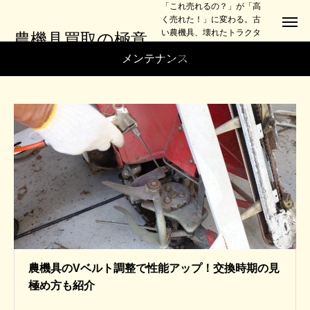
「これ売れるの？」が「高
く売れた！」に変わる。古
い農機具、壊れたトラクタ
農機具買取の極意
ーでも大丈夫。損しないた
メンテナンス
めの農機具買取ノウハウ、
全部教えます。
農機具のVベルト調整で性能アップ！交換時期の見
極め方も紹介