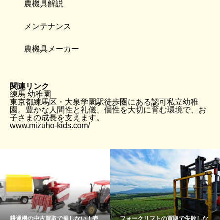
農機具解説
メンテナンス
農機具メーカー
関連リンク
練馬 幼稚園
東京都練馬区・大泉学園駅徒歩圏にある認可私立幼稚
園。豊かな人間性と礼儀、個性を大切に育む環境で、お
子さまの成長を支えます。
www.mizuho-kids.com/
耕運機の中古買取で損しない！売
フォークリフトの買取で失敗しな