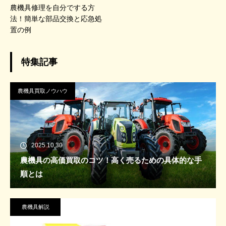
農機具修理を自分でする方
法！簡単な部品交換と応急処
置の例
特集記事
農機具買取ノウハウ
2025.10.30
農機具の高価買取のコツ！高く売るための具体的な手
順とは
農機具解説