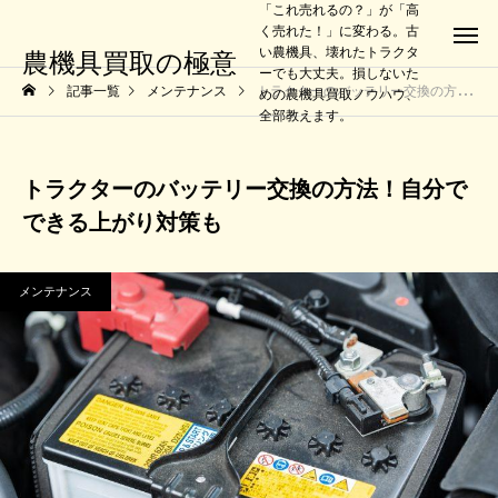
「これ売れるの？」が「高
く売れた！」に変わる。古
い農機具、壊れたトラクタ
農機具買取の極意
ーでも大丈夫。損しないた
記事一覧
メンテナンス
トラクターのバッテリー交換の方法！自分でできる上がり対策も
めの農機具買取ノウハウ、
全部教えます。
トラクターのバッテリー交換の方法！自分で
できる上がり対策も
メンテナンス