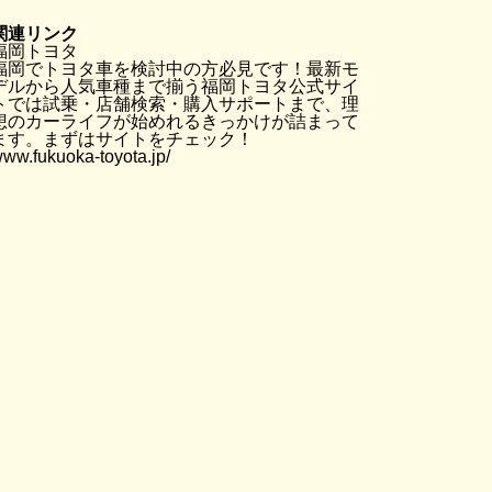
関連リンク
福岡トヨタ
福岡でトヨタ車を検討中の方必見です！最新モ
デルから人気車種まで揃う福岡トヨタ公式サイ
トでは試乗・店舗検索・購入サポートまで、理
想のカーライフが始めれるきっかけが詰まって
ます。まずはサイトをチェック！
ww.fukuoka-toyota.jp/