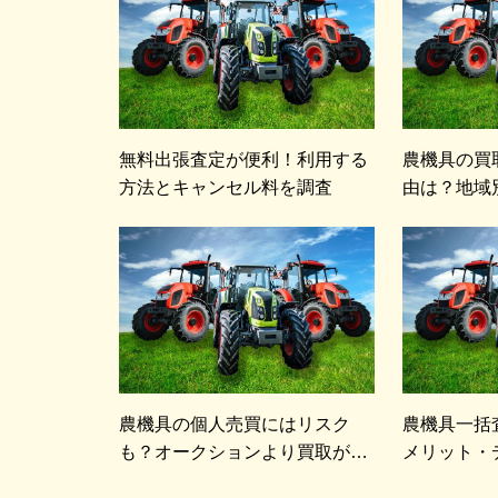
無料出張査定が便利！利用する
農機具の買
方法とキャンセル料を調査
由は？地域
ツ
農機具の個人売買にはリスク
農機具一括
も？オークションより買取が安
メリット・
心