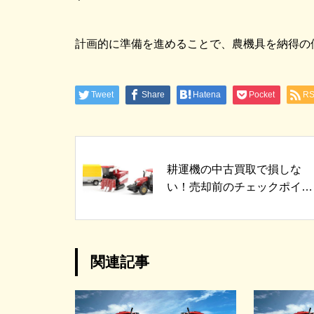
計画的に準備を進めることで、農機具を納得の
Tweet
Share
Hatena
Pocket
R
耕運機の中古買取で損しな
い！売却前のチェックポイン
ト
関連記事