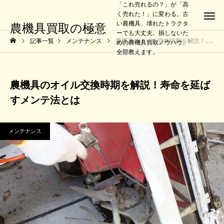
「これ売れるの？」が「高
く売れた！」に変わる。古
い農機具、壊れたトラクタ
農機具買取の極意
ーでも大丈夫。損しないた
記事一覧
メンテナンス
農機具のオイル交換時期を解説！寿命を延ばすメンテ法とは
めの農機具買取ノウハウ、
全部教えます。
農機具のオイル交換時期を解説！寿命を延ば
すメンテ法とは
メンテナンス