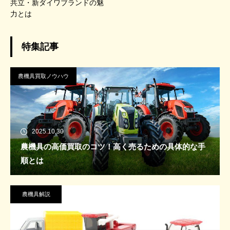
共立・新ダイワブランドの魅
力とは
特集記事
農機具買取ノウハウ
2025.10.30
農機具の高価買取のコツ！高く売るための具体的な手
順とは
農機具解説