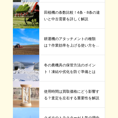
田植機の条数比較！4条・8条の違
いと中古需要を詳しく解説
耕運機のアタッチメントの種類
は？作業効率を上げる使い方を紹
介
冬の農機具の保管方法のポイン
ト！凍結や劣化を防ぐ準備とは
使用時間は買取価格にどう影響す
る？査定を左右する重要性を解説
クボタのトラクターが人気の理由