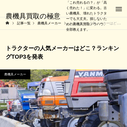
「これ売れるの？」が「高
く売れた！」に変わる。古
い農機具、壊れたトラクタ
農機具買取の極意
ーでも大丈夫。損しないた
記事一覧
農機具メーカー
トラクターの人気メーカーはどこ？ランキングTOP3を発表
めの農機具買取ノウハウ、
全部教えます。
トラクターの人気メーカーはどこ？ランキン
グTOP3を発表
農機具メーカー