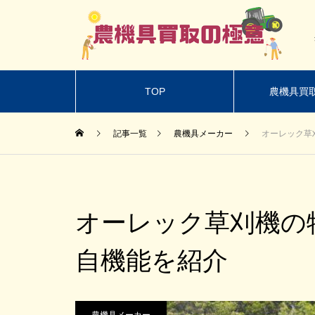
TOP
農機具買
記事一覧
農機具メーカー
オーレック草
オーレック草刈機の
自機能を紹介