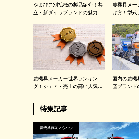
やまびこ刈払機の製品紹介！共
農機具メー
立・新ダイワブランドの魅力と
け方！型式
は
紹介
農機具メーカー世界ランキン
国内の農機
グ！シェア・売上の高い人気ブ
産ブランド
ランド
特集記事
農機具買取ノウハウ