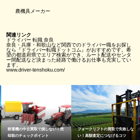
農機具メーカー
関連リンク
ドライバー 転職 奈良
奈良・兵庫・和歌山など関西でのドライバー職をお探し
なら『ドライバー転職ドットコム』がおすすめです。希
望の都道府県でエリア検索ができ、ルート配送やセンタ
ー間配送など決まった経路で働けるお仕事も充実してい
ます。
www.driver-tenshoku.com/
耕運機の中古買取で損しない！売
フォークリフトの買取で失敗しな
却前のチェックポイント
い！高額査定につなげるコツ