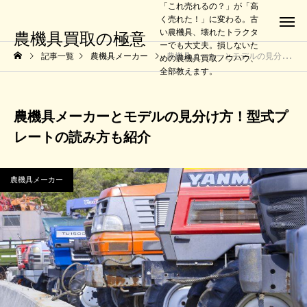
「これ売れるの？」が「高
く売れた！」に変わる。古
い農機具、壊れたトラクタ
農機具買取の極意
ーでも大丈夫。損しないた
記事一覧
農機具メーカー
農機具メーカーとモデルの見分け方！型式プレートの読み方も紹介
めの農機具買取ノウハウ、
全部教えます。
農機具メーカーとモデルの見分け方！型式プ
レートの読み方も紹介
農機具メーカー