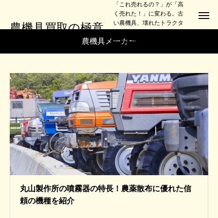
「これ売れるの？」が「高
く売れた！」に変わる。古
い農機具、壊れたトラクタ
農機具買取の極意
ーでも大丈夫。損しないた
農機具メーカー
めの農機具買取ノウハウ、
全部教えます。
丸山製作所の噴霧器の特長！農薬散布に優れた信
頼の機種を紹介