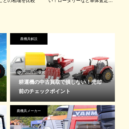
ごとの相場を比較
い！ロータリーなど単体査定の
コツ
農機具解説
2025.10.30
耕運機の中古買取で損しない！売却
前のチェックポイント
農機具メーカー