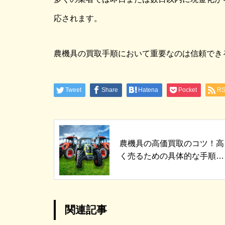
応されます。
農機具の買取手順において重要なのは信頼でき
Tweet
Share
Hatena
Pocket
R
農機具の高価買取のコツ！高
く売るための具体的な手順と
は
関連記事