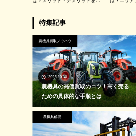
は？メリット・デメリットを比
は？エリア
較
特集記事
農機具買取ノウハウ
2025.10.30
農機具の高価買取のコツ！高く売る
ための具体的な手順とは
農機具解説